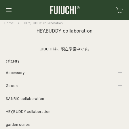
Home
HEY,BUDDY collaboration
HEY,BUDDY collaboration
FUIUCHI は、現在準備中です。
category
Accessory
Goods
SANRIO collaboration
HEY,BUDDY collaboration
garden series