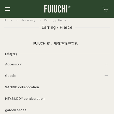
Home
Accessory
Earring / Pierce
Earring / Pierce
FUIUCHI は、現在準備中です。
category
Accessory
Goods
SANRIO collaboration
HEY,BUDDY collaboration
garden series