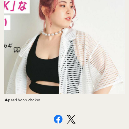
▲
pearl hoop choker