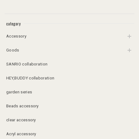
category
Accessory
Goods
SANRIO collaboration
HEY,BUDDY collaboration
garden series
Beads accessory
clear accessory
Acryl accessory