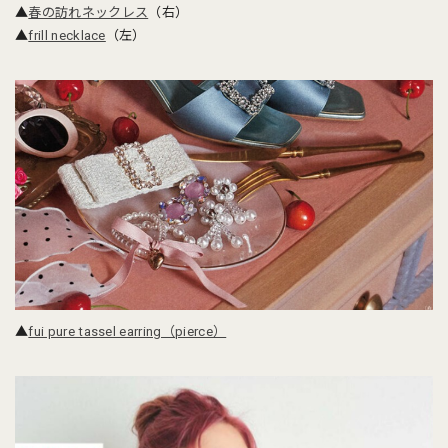
▲
春の訪れネックレス
（右）
▲
frill necklace
（左）
▲
fui pure tassel earring（pierce）