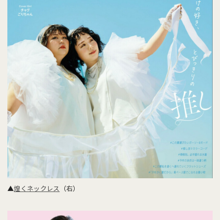
▲
煌くネックレス
（右）