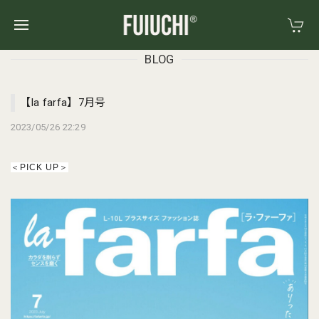
BLOG
【la farfa】7月号
2023/05/26 22:29
＜PICK UP＞