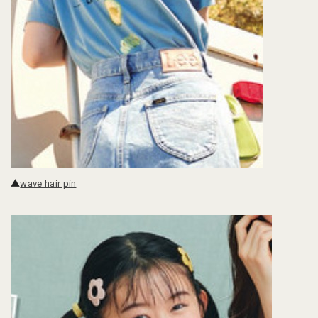
▲
wave hair pin