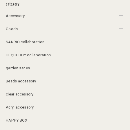
category
Accessory
Goods
SANRIO collaboration
HEY,BUDDY collaboration
garden series
Beads accessory
clear accessory
Acryl accessory
HAPPY BOX