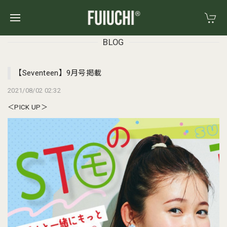
BLOG
【Seventeen】9月号掲載
2021/08/02 02:32
＜PICK UP＞