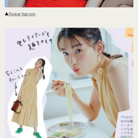
▲
flower hair pin