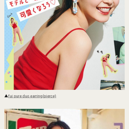
▲
fui pure duo earring(pierce)