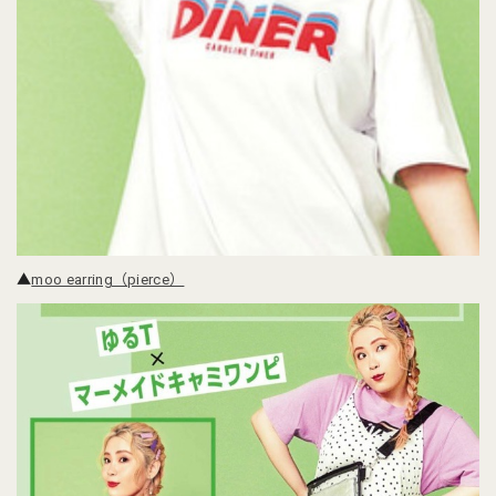
▲
moo earring（pierce）