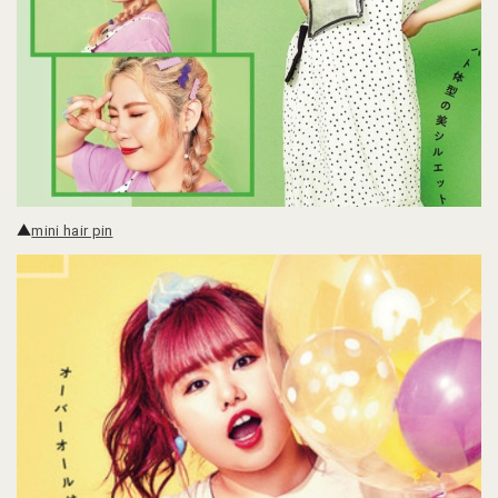
▲
mini hair pin