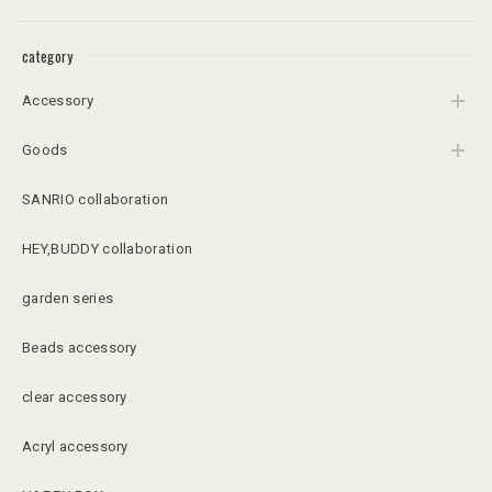
category
Accessory
Goods
SANRIO collaboration
HEY,BUDDY collaboration
garden series
Beads accessory
clear accessory
Acryl accessory