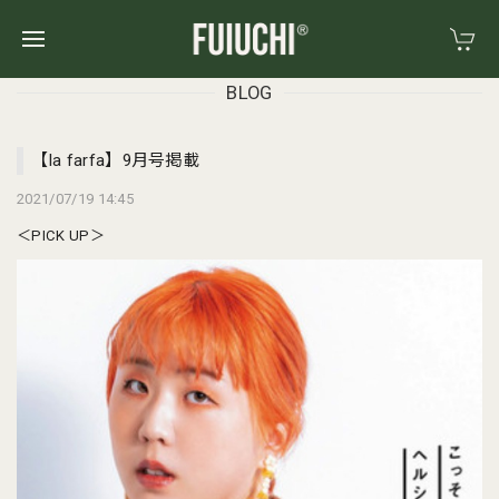
BLOG
【la farfa】9月号掲載
2021/07/19 14:45
＜PICK UP＞