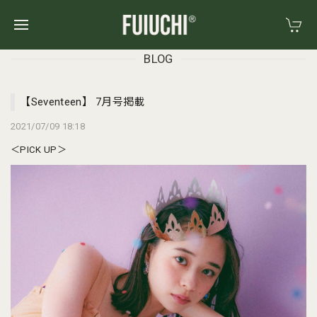
BLOG
【Seventeen】 7月号掲載
2021/07/09 18:18
＜PICK UP＞