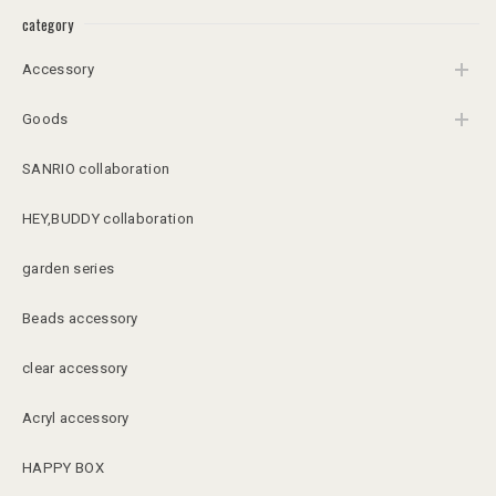
category
Accessory
Goods
SANRIO collaboration
HEY,BUDDY collaboration
garden series
Beads accessory
clear accessory
Acryl accessory
HAPPY BOX